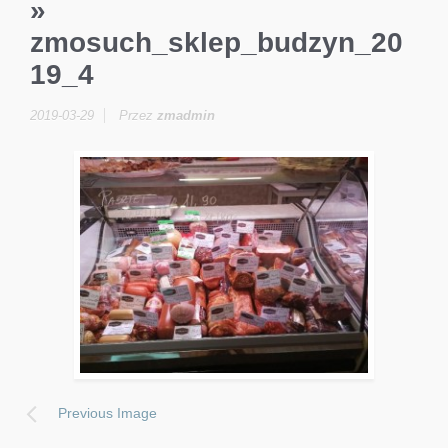
»
zmosuch_sklep_budzyn_20
19_4
2019-03-29
Przez
zmadmin
Previous Image