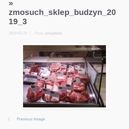
»
zmosuch_sklep_budzyn_20
19_3
2019-03-29
Przez
zmadmin
Previous Image